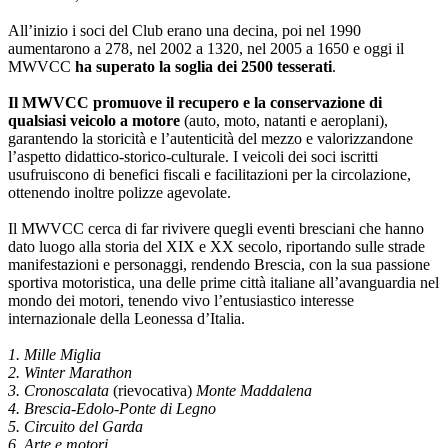
All’inizio i soci del Club erano una decina, poi nel 1990
aumentarono a 278, nel 2002 a 1320, nel 2005 a 1650 e oggi il
MWVCC
ha superato la soglia dei 2500 tesserati
.
Il MWVCC promuove il recupero e la conservazione di
qualsiasi veicolo a motore
(auto, moto, natanti e aeroplani),
garantendo la storicità e l’autenticità del mezzo e valorizzandone
l’aspetto didattico-storico-culturale. I veicoli dei soci iscritti
usufruiscono di benefici fiscali e facilitazioni per la circolazione,
ottenendo inoltre polizze agevolate.
Il MWVCC cerca di far rivivere quegli eventi bresciani che hanno
dato luogo alla storia del XIX e XX secolo, riportando sulle strade
manifestazioni e personaggi, rendendo Brescia, con la sua passione
sportiva motoristica, una delle prime città italiane all’avanguardia nel
mondo dei motori, tenendo vivo l’entusiastico interesse
internazionale della Leonessa d’Italia.
1. Mille Miglia
2. Winter Marathon
3. Cronoscalata
(rievocativa)
Monte Maddalena
4. Brescia-Edolo-Ponte di Legno
5. Circuito del Garda
6. Arte e motori