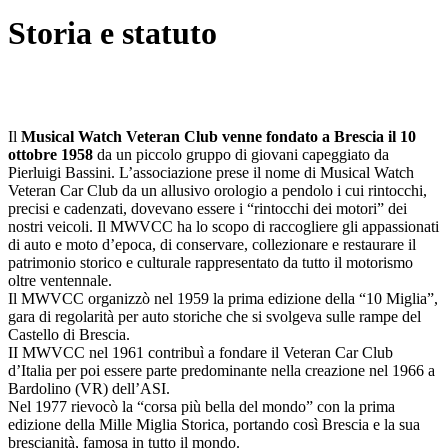
Storia e statuto
Il
Musical Watch Veteran Club venne fondato a Brescia il 10
ottobre 1958
da un piccolo gruppo di giovani capeggiato da
Pierluigi Bassini. L’associazione prese il nome di Musical Watch
Veteran Car Club da un allusivo orologio a pendolo i cui rintocchi,
precisi e cadenzati, dovevano essere i “rintocchi dei motori” dei
nostri veicoli. Il MWVCC ha lo scopo di raccogliere gli appassionati
di auto e moto d’epoca, di conservare, collezionare e restaurare il
patrimonio storico e culturale rappresentato da tutto il motorismo
oltre ventennale.
Il MWVCC organizzò nel 1959 la prima edizione della “10 Miglia”,
gara di regolarità per auto storiche che si svolgeva sulle rampe del
Castello di Brescia.
II MWVCC nel 1961 contribuì a fondare il Veteran Car Club
d’Italia per poi essere parte predominante nella creazione nel 1966 a
Bardolino (VR) dell’ASI.
Nel 1977 rievocò la “corsa più bella del mondo” con la prima
edizione della Mille Miglia Storica, portando così Brescia e la sua
brescianità, famosa in tutto il mondo.