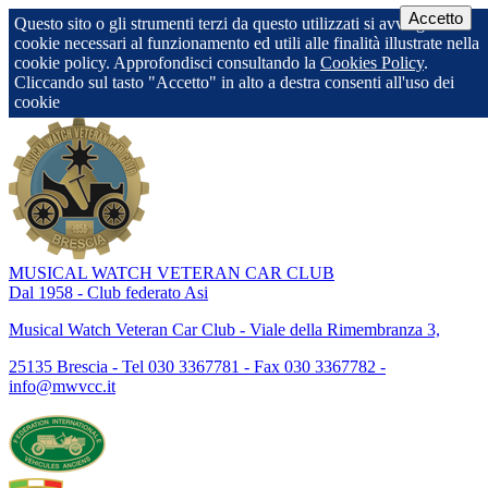
Accetto
Questo sito o gli strumenti terzi da questo utilizzati si avvalgono di
cookie necessari al funzionamento ed utili alle finalità illustrate nella
cookie policy. Approfondisci consultando la
Cookies Policy
.
Cliccando sul tasto "Accetto" in alto a destra consenti all'uso dei
cookie
MUSICAL WATCH VETERAN CAR CLUB
Dal 1958 - Club federato Asi
Musical Watch Veteran Car Club - Viale della Rimembranza 3,
25135 Brescia - Tel 030 3367781 - Fax 030 3367782 -
info@mwvcc.it