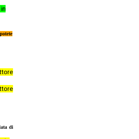
 in
 potete
ttore
ttore
ata di