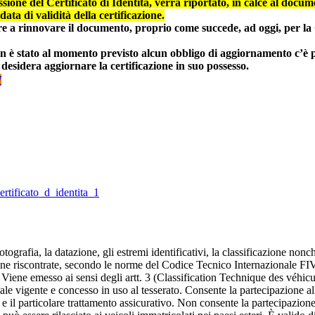
ssione del Certificato di Identità, verrà riportato, in calce al docum
data di validità della certificazione.
e a rinnovare il documento, proprio come succede, ad oggi, per la
non è stato al momento previsto alcun obbligo di aggiornamento c’è 
io desidera aggiornare la certificazione in suo possesso.
I
ertificato_d_identita_1
grafia, la datazione, gli estremi identificativi, la classificazione nonc
igine riscontrate, secondo le norme del Codice Tecnico Internazionale F
o. Viene emesso ai sensi degli artt. 3 (Classification Technique des véhicu
le vigente e concesso in uso al tesserato. Consente la partecipazione al
e il particolare trattamento assicurativo. Non consente la partecipazione