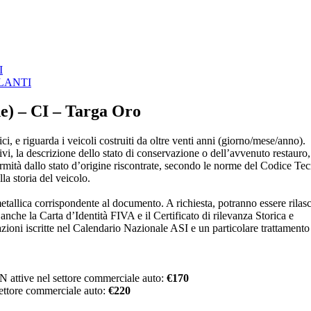
I
LANTI
ne) – CI – Targa Oro
ci, e riguarda i veicoli costruiti da oltre venti anni (giorno/mese/anno).
tivi, la descrizione dello stato di conservazione o dell’avvenuto restauro,
ormità dallo stato d’origine riscontrate, secondo le norme del Codice Te
la storia del veicolo.
tallica corrispondente al documento. A richiesta, potranno essere rilasci
nche la Carta d’Identità FIVA e il Certificato di rilevanza Storica e
zioni iscritte nel Calendario Nazionale ASI e un particolare trattamento
ON attive nel settore commerciale auto:
€170
 settore commerciale auto:
€220