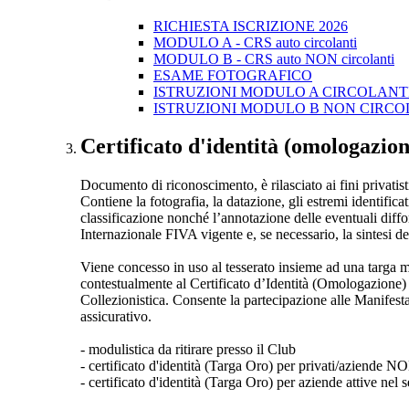
RICHIESTA ISCRIZIONE 2026
MODULO A - CRS auto circolanti
MODULO B - CRS auto NON circolanti
ESAME FOTOGRAFICO
ISTRUZIONI MODULO A CIRCOLANT
ISTRUZIONI MODULO B NON CIRCO
Certificato d'identità (omologazio
Documento di riconoscimento, è rilasciato ai fini privatisti
Contiene la fotografia, la datazione, gli estremi identifica
classificazione nonché l’annotazione delle eventuali diff
Internazionale FIVA vigente e, se necessario, la sintesi del
Viene concesso in uso al tesserato insieme ad una targa me
contestualmente al Certificato d’Identità (Omologazione) a
Collezionistica. Consente la partecipazione alle Manifesta
assicurativo.
- modulistica da ritirare presso il Club
- certificato d'identità (Targa Oro) per privati/aziende N
- certificato d'identità (Targa Oro) per aziende attive nel