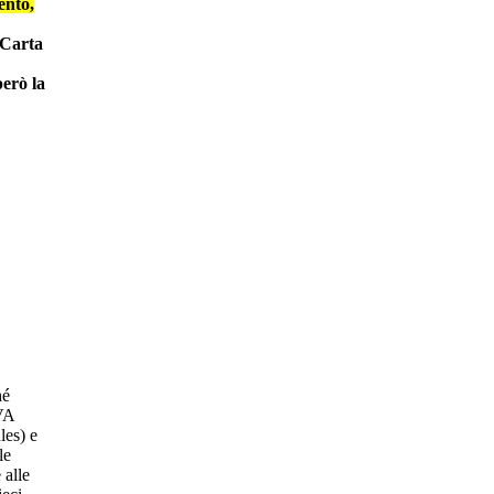
ento,
 Carta
però la
hé
IVA
les) e
le
 alle