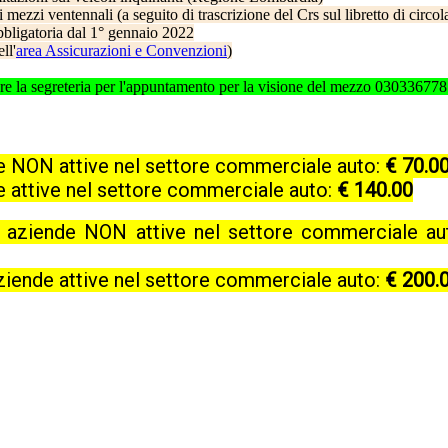
i mezzi ventennali (a seguito di trascrizione del Crs sul libretto di circo
obbligatoria dal 1° gennaio 2022
ll'
area Assicurazioni e Convenzioni
)
ttare la segreteria per l'appuntamento per la visione del mezzo 03033677
de NON attive nel settore commerciale auto:
€ 70.0
e attive nel settore commerciale auto:
€ 140.00
e aziende NON attive nel settore commerciale a
aziende attive nel settore commerciale auto:
€ 200.