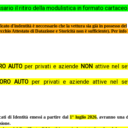
ario il ritiro della modulistica in formato cartaceo
cato d'indentità è neccessario che la vettura sia già in possesso del
ecchio Attestato di Datazione e Storicità non è sufficiente). Per info
ORO AUTO
per privati e aziende
NON
attive nel se
 ORO AUTO
per privati e aziende attive nel se
cati di Identità emessi a partire dal
1° luglio 2026
, avranno una d
sione.