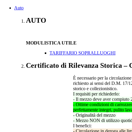
Auto
AUTO
MODULISTICA UTILE
TARIFFARIO SOPRALLUOGHI
Certificato di Rilevanza Storica 
È necessario per la circolazione 
richiesto ai sensi del D.M. 17/12
storico e collezionistico.
I requisiti per richiederlo:
- Il mezzo deve aver compiuto 
- Ottime condizioni di carrozzeri
perfettamente integri, pulito la
- Originalità del mezzo
- Mezzo NON di utilizzo quotid
I benefici:
- Circolazione in deroga alle li