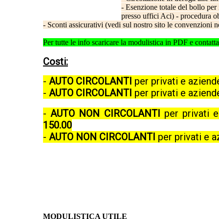
- Esenzione totale del bollo per 
presso uffici Aci) - procedura 
- Sconti assicurativi (vedi sul nostro sito le convenzioni ne
Per tutte le info scaricare la modulistica in PDF e conta
Costi:
-
AUTO CIRCOLANTI
per privati e azien
-
AUTO CIRCOLANTI
per privati e aziend
-
AUTO NON CIRCOLANTI
per privati 
150.00
-
AUTO NON CIRCOLANTI
per privati e 
MODULISTICA UTILE