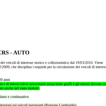
– CRS - AUTO
dei veicoli di interesse storico e collezionistico dal 19/03/2010. Viene
/2009, che disciplina i requisiti per la circolazione dei veicoli di interes
20 anni
a e di interni (deve presentarsi senza botte graffi e gli interni devono es
vato anche nel vano motore)
iano e continuativo
mitazioni sui veicoli inquinanti (Regione Lombardia)